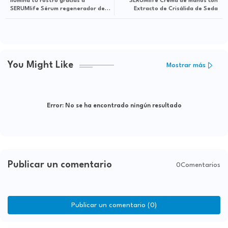
Ilumina tu rostro gracias a
SERUMlife Crema de manos con
SERUMlife Sérum regenerador de
Extracto de Crisálida de Seda
Extracto de Crisálida de Seda
You Might Like
Mostrar más
Error:
No se ha encontrado ningún resultado
Publicar un comentario
0Comentarios
Publicar un comentario (0)