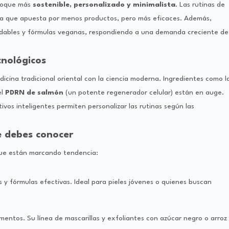
nfoque más
sostenible, personalizado y minimalista
. Las rutinas de
ia que apuesta por menos productos, pero más eficaces. Además,
ables y fórmulas veganas, respondiendo a una demanda creciente de
cnológicos
cina tradicional oriental con la ciencia moderna. Ingredientes como l
el
PDRN de salmón
(un potente regenerador celular) están en auge.
tivos inteligentes permiten personalizar las rutinas según las
 debes conocer
que están marcando tendencia:
s y fórmulas efectivas. Ideal para pieles jóvenes o quienes buscan
limentos. Su línea de mascarillas y exfoliantes con azúcar negro o arroz