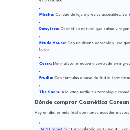
es un clásico.
Missha
: Calidad de lujo a precios accesibles. Su
T
Dewytree
: Cosmética natural que calma y regene
Etude House
: Con un diseño adorable y una gam
kawaii.
Cosrx
: Minimalista, efectiva y centrada en ingred
Frudia
: Con fórmulas a base de frutas fermentada
The Saem
: A la vanguardia en tecnología cosmé
Dónde comprar Cosmética Coreana
Hoy en día, es más fácil que nunca acceder a esto
: Especializada en K-Beauty, con
MiiN Cosmetics