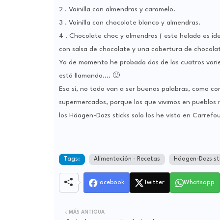
2 . Vainilla con almendras y caramelo.
3 . Vainilla con chocolate blanco y almendras.
4 . Chocolate choc y almendras ( este helado es id
con salsa de chocolate y una cobertura de chocolat
Yo de momento he probado dos de las cuatros varied
está llamando…. 🙂
Eso sí, no todo van a ser buenas palabras, como co
supermercados, porque los que vivimos en pueblos
los Häagen-Dazs sticks solo los he visto en Carrefou
Tags:
Alimentación - Recetas
Häagen-Dazs st
Facebook
Twitter
Whatsapp
MÁS ANTIGUA