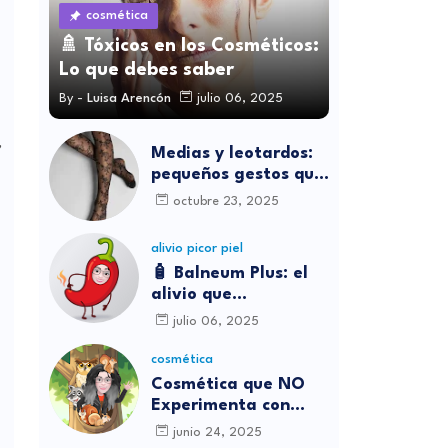
cosmética
🚿 Tóxicos en los Cosméticos:
Lo que debes saber
By -
Luisa Arencón
julio 06, 2025
,
Medias y leotardos:
pequeños gestos que
transforman cómo
octubre 23, 2025
nos sentimos
alivio picor piel
🧴 Balneum Plus: el
alivio que
necesitábamos para
julio 06, 2025
los picores en casa
cosmética
Cosmética que NO
Experimenta con
Animales
junio 24, 2025