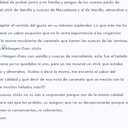
lidad de probar junto a mi familia y amigos de los nuevos packs de
 stick de Vainilla y nueces de Macadamia y el de Vainilla, almendras y
aptar el sentido del gusto en su máximo esplendor. Lo que más me ha
ene un sabor exquisito que no le resta importancia a las crujientes
la misma recubierta de caramelo que tienen las nueces de las tarrinas
.
e Häagen-Dazs con vainilla y nueces de macadamia, este fue el helado
emana ya no quedaba ni uno, pero yo me reservé un stick que estaba
o y almendras. Vuelvo a decir lo mismo, me encantó el sabor del
or calidad y qué decir de esa nota de caramelo que se mezcla con la
e muchos helados más!!!!
nuevos sticks no os van a sorprender porque son de la misma calidad
era vez que los probáis, os aseguro que no os decepcionarán porque a
nen ni conservantes, ni colorantes.
son: