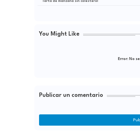
Tarta de manzana sin colesterol
You Might Like
Error:
No se
Publicar un comentario
Pub