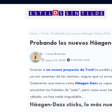
Inicio
Trnd
Probando los nuevos Häagen-Dazs sticks
Probando los nuevos Häagen-
By -
Luisa Arencón
2 minute read
mayo 03, 2016
Gracias a
un nuevo proyecto de Trnd
he podido p
ya sois amantes de las tarrinas, seguro que os enc
Solamente una marca como
Häagen Dazs
es capaz
encantan los helados de “palo”, pero como esas ta
sábado, no hay nada inigualable…
Häagen-Dazs sticks, lo más nu