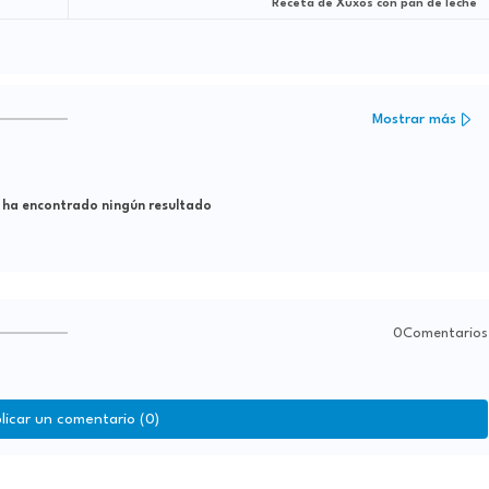
Receta de Xuxos con pan de leche
Mostrar más
 ha encontrado ningún resultado
0Comentarios
licar un comentario (0)