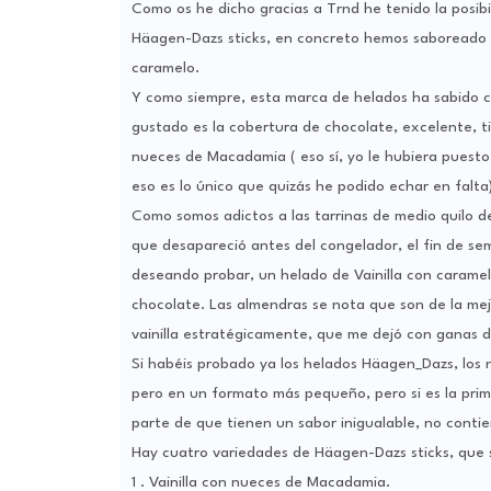
Como os he dicho gracias a Trnd he tenido la posibi
Häagen-Dazs sticks, en concreto hemos saboreado el
caramelo.
Y como siempre, esta marca de helados ha sabido c
gustado es la cobertura de chocolate, excelente, ti
nueces de Macadamia ( eso sí, yo le hubiera puesto 
eso es lo único que quizás he podido echar en falta)
Como somos adictos a las tarrinas de medio quilo d
que desapareció antes del congelador, el fin de s
deseando probar, un helado de Vainilla con caramel
chocolate. Las almendras se nota que son de la mej
vainilla estratégicamente, que me dejó con ganas d
Si habéis probado ya los helados Häagen_Dazs, los 
pero en un formato más pequeño, pero si es la prim
parte de que tienen un sabor inigualable, no contie
Hay cuatro variedades de Häagen-Dazs sticks, que 
1 . Vainilla con nueces de Macadamia.