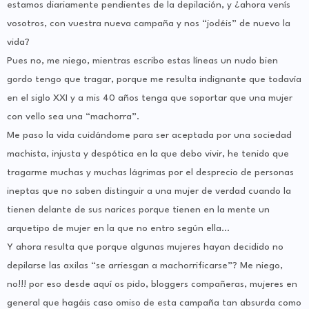
estamos diariamente pendientes de la depilación, y ¿ahora venís
vosotros, con vuestra nueva campaña y nos “jodéis” de nuevo la
vida?
Pues no, me niego, mientras escribo estas líneas un nudo bien
gordo tengo que tragar, porque me resulta indignante que todavía
en el siglo XXI y a mis 40 años tenga que soportar que una mujer
con vello sea una “machorra”.
Me paso la vida cuidándome para ser aceptada por una sociedad
machista, injusta y despótica en la que debo vivir, he tenido que
tragarme muchas y muchas lágrimas por el desprecio de personas
ineptas que no saben distinguir a una mujer de verdad cuando la
tienen delante de sus narices porque tienen en la mente un
arquetipo de mujer en la que no entro según ella…
Y ahora resulta que porque algunas mujeres hayan decidido no
depilarse las axilas “se arriesgan a machorrificarse”? Me niego,
no!!! por eso desde aquí os pido, bloggers compañeras, mujeres en
general que hagáis caso omiso de esta campaña tan absurda como