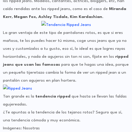
los ripped jeans. Modelos, cantantes, actrices, bloggers, etc, han
caído rendidas ante los ripped jeans, como es el caso de
Miranda
Kerr, Megan Fox, Ashley Tisdale, Kim Kardashian
.
La gran ventaja de este tipo de pantalones rotos, es que si eres
mañosa, te los puedes hacer tú misma, coge unos jeans que ya no
uses y customízalos a tu gusto, eso sí, lo ideal es que logres rayas
horizontales, y nada de agujeros sin ton ni son, fíjate en los
ripped
jeans que usan las famosas
para que te hagas una idea, porque
un pequeño tijeretazo cambia la forma de ver un ripped jean a un
pantalón con agujeros en plan hortera.
Tan grande es la
tendencia ripped
que hasta se llevan las faldas
agujereadas.
¿Te apuntas a la tendencia de los tejanos rotos? Seguro que sí,
una tendencia cómoda y muy económica.
Imágenes: Nosotras