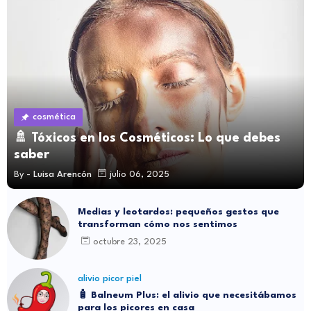
cosmética
🚿 Tóxicos en los Cosméticos: Lo que debes
saber
By -
Luisa Arencón
julio 06, 2025
Medias y leotardos: pequeños gestos que
transforman cómo nos sentimos
octubre 23, 2025
alivio picor piel
🧴 Balneum Plus: el alivio que necesitábamos
para los picores en casa