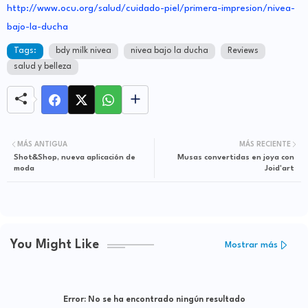
http://www.ocu.org/salud/cuidado-piel/primera-impresion/nivea-
bajo-la-ducha
Tags:
bdy milk nivea
nivea bajo la ducha
Reviews
salud y belleza
MÁS ANTIGUA
MÁS RECIENTE
Shot&Shop, nueva aplicación de
Musas convertidas en joya con
moda
Joid'art
You Might Like
Mostrar más
Error:
No se ha encontrado ningún resultado