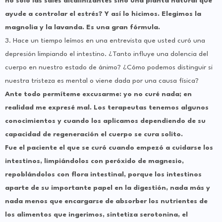
no solo las sales alcalinizantes sino una planta natural que
ayude a controlar el estrés? Y así lo hicimos. Elegimos la
magnolia y la lavanda. Es una gran fórmula.
3. Hace un tiempo leímos en una entrevista que usted curó una
depresión limpiando el intestino. ¿Tanto influye una dolencia del
cuerpo en nuestro estado de ánimo? ¿Cómo podemos distinguir si
nuestra tristeza es mental o viene dada por una causa física?
Ante todo permíteme excusarme: yo no curé nada; en
realidad me expresé mal. Los terapeutas tenemos algunos
conocimientos y cuando los aplicamos dependiendo de su
capacidad de regeneración el cuerpo se cura solito.
Fue el paciente el que se curó cuando empezó a cuidarse los
intestinos, limpiándolos con peróxido de magnesio,
repoblándolos con flora intestinal, porque los intestinos
aparte de su importante papel en la digestión, nada más y
nada menos que encargarse de absorber los nutrientes de
los alimentos que ingerimos, sintetiza serotonina, el