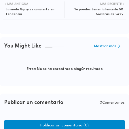
MÁS ANTIGUA
MÁS RECIENTE
La moda Gipsy se convierte en
Ya puedes tener la lencería 50
tendencia
Sombras de Grey
You Might Like
Mostrar más
Error:
No se ha encontrado ningún resultado
Publicar un comentario
0Comentarios
Publicar un comentario (0)