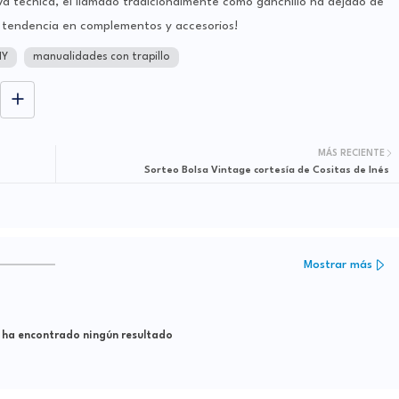
a técnica, el llamado tradicionalmente como ganchillo ha dejado de
a tendencia en complementos y accesorios!
IY
manualidades con trapillo
MÁS RECIENTE
Sorteo Bolsa Vintage cortesía de Cositas de Inés
Mostrar más
 ha encontrado ningún resultado