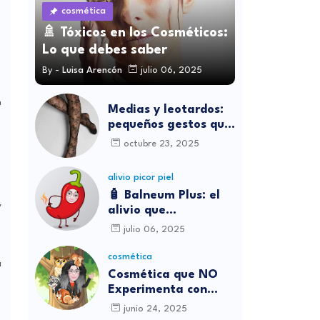
cosmética
🚿 Tóxicos en los Cosméticos:
Lo que debes saber
By -
Luisa Arencón
julio 06, 2025
n
Medias y leotardos:
pequeños gestos que
transforman cómo
octubre 23, 2025
nos sentimos
alivio picor piel
🧴 Balneum Plus: el
y
alivio que
necesitábamos para
julio 06, 2025
los picores en casa
cosmética
a
Cosmética que NO
Experimenta con
Animales
junio 24, 2025