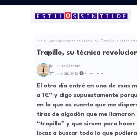
Inicio
manualidades con trapillo
Trapillo, su técnica 
Trapillo, su técnica revolucio
By -
Luisa Arencón
2 minute read
julio 05, 2013
El otro día entré en una de esas
a 1€” y digo supuestamente porqu
en lo que os cuento que me dispers
tiras de algodón que me llamaron 
“
trapillo
” y que sirven para hacer
locas a buscar todo lo que pudie