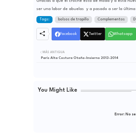
Gracias a que el croché está de moda y a esta nuev
ser una labor de abuelas y a pasado a ser la últim
Tags:
bolsos de trapillo
Complementos
D
Facebook
Twitter
Whatsapp
MÁS ANTIGUA
París Alta Costura Otoño-Invierno 2013-2014
You Might Like
Error:
No se