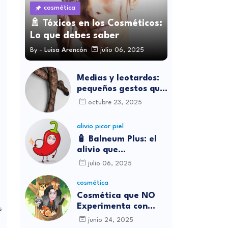
cosmética
🚿 Tóxicos en los Cosméticos:
Lo que debes saber
By -
Luisa Arencón
julio 06, 2025
Medias y leotardos:
pequeños gestos que
transforman cómo
octubre 23, 2025
nos sentimos
alivio picor piel
🧴 Balneum Plus: el
alivio que
necesitábamos para
julio 06, 2025
los picores en casa
cosmética
Cosmética que NO
Experimenta con
s
Animales
junio 24, 2025