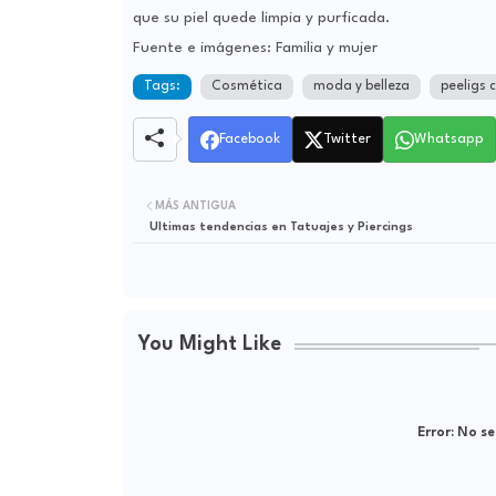
que su piel quede limpia y purficada.
Fuente e imágenes: Familia y mujer
Tags:
Cosmética
moda y belleza
peeligs 
Facebook
Twitter
Whatsapp
MÁS ANTIGUA
Ultimas tendencias en Tatuajes y Piercings
You Might Like
Error:
No se