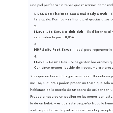
una piel perfecta sin tener que rascarnos demasiado 
DBS Sea Thalasso Sea Sand Body Scrub
– E
terciopelo. Purifica y refina la piel gracias a s
I Love… to Scrub a-dub dub
– Es diferente al 
seco sobre la piel, (11,95€).
NHF Salty Foot Scrub
– Ideal para regenerar la 
I Love… Cosmetics
– Si os gustan loa aromas qu
Con cinco aromas: batido de fresas, mora y grosel
Y es que no hace falta gastarse una millonada en p
incluso, si queréis podéis probar un truco que sólo 
hablamos de la mezcla de un sobre de azúcar con un
Probad a haceros un peeling en las manos con estos 
la de un bebé, y es que este pequeño truco lo hem
y otros productos, la piel acaba sufriendo y se apl