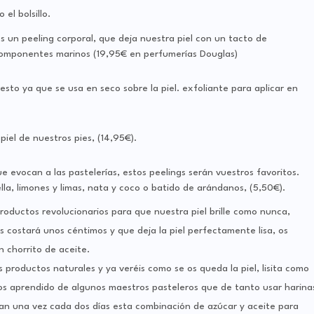
el bolsillo.
s un peeling corporal, que deja nuestra piel con un tacto de
us componentes marinos (19,95€ en perfumerías Douglas)
resto ya que se usa en seco sobre la piel. exfoliante para aplicar en
piel de nuestros pies, (14,95€).
e evocan a las pastelerías, estos peelings serán vuestros favoritos.
la, limones y limas, nata y coco o batido de arándanos, (5,50€).
roductos revolucionarios para que nuestra piel brille como nunca,
os costará unos céntimos y que deja la piel perfectamente lisa, os
 chorrito de aceite.
productos naturales y ya veréis como se os queda la piel, lisita como
os aprendido de algunos maestros pasteleros que de tanto usar harina
ican una vez cada dos días esta combinación de azúcar y aceite para