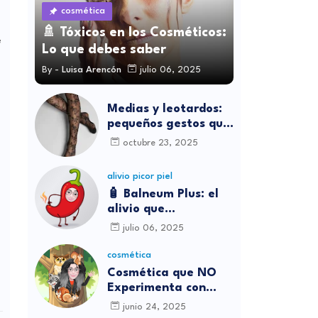
cosmética
🚿 Tóxicos en los Cosméticos:
e
Lo que debes saber
By -
Luisa Arencón
julio 06, 2025
Medias y leotardos:
pequeños gestos que
transforman cómo
octubre 23, 2025
nos sentimos
alivio picor piel
🧴 Balneum Plus: el
alivio que
necesitábamos para
julio 06, 2025
los picores en casa
cosmética
Cosmética que NO
Experimenta con
Animales
junio 24, 2025