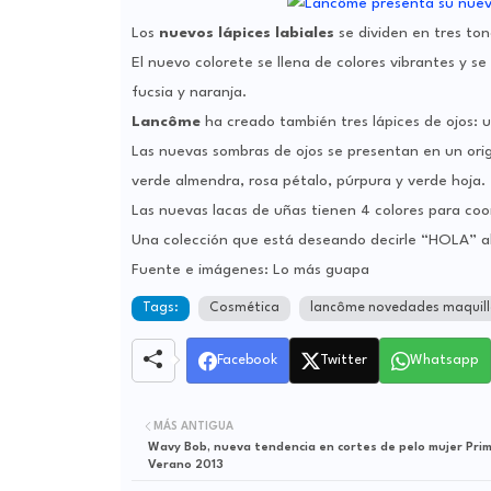
Los
nuevos lápices labiales
se dividen en tres ton
El nuevo colorete se llena de colores vibrantes y se
fucsia y naranja.
Lancôme
ha creado también tres lápices de ojos: u
Las nuevas sombras de ojos se presentan en un origi
verde almendra, rosa pétalo, púrpura y verde hoja.
Las nuevas lacas de uñas tienen 4 colores para coor
Una colección que está deseando decirle “HOLA” a
Fuente e imágenes: Lo más guapa
Tags:
Cosmética
lancôme novedades maquill
Facebook
Twitter
Whatsapp
MÁS ANTIGUA
Wavy Bob, nueva tendencia en cortes de pelo mujer Pri
Verano 2013