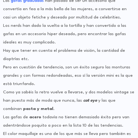
Las
gafas graduadas
han pasado de ser un accesorio que
convertía en fea a la más bella de las mujeres, a convertirse en
casi un objeto fetiche y deseado por multitud de celebrities.
Los nerds han dado la vuelta a la tortilla y han convertido a las
gafas en un accesorio hiper deseado, pero encontrar las gafas
ideales es muy complicado.
Hay que tener en cuenta el problema de visión, la cantidad de
dioptrías etc.
Pero en cuestión de tendencia, son un éxito seguro las monturas
grandes y con formas redondeadas, eso sí la versión mini es la que
está triunfando.
Como ya sabéis lo retro vuelve a llevarse, y dos modelos vintage se
han puesto más de moda que nunca, las
cat eye
y las que
combinan
pasta y metal
.
Las gafas de
acero
todavía no tienen demasiado éxito pero van
adentrándose poquito a poco en la lista 10 de las tendencias.
El color maquillaje es uno de los que más se lleva pero también es