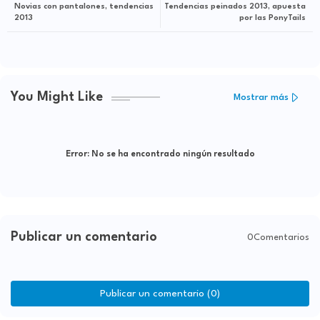
Novias con pantalones, tendencias
Tendencias peinados 2013, apuesta
2013
por las PonyTails
You Might Like
Mostrar más
Error:
No se ha encontrado ningún resultado
Publicar un comentario
0Comentarios
Publicar un comentario (0)