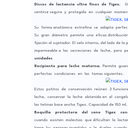
Discos de lactancia ultra finos de Tigex.
Gra
sentirse segura y protegida en cualquier moment
Su forma anatómica extrafina se adapta perfect
Su gran diámetro permite una eficaz distribución 
fijación al sujetador. El velo interno, del lado d
impermeable a las secreciones de leche, pero per
unidades
Recipiente para leche materna.
Permite guard
perfectas condiciones en las tomas siguientes.
Estos potitos de conservación reúnen 3 funcione
leche, conservar la leche obtenida en el congela
las tetinas base ancha Tigex. Capacidad de 150 ml
Boquilla protectora del seno Tigex co
cuando existen molestias que dificultan la lac
tiene los pezones invertidos o le duelen cuand