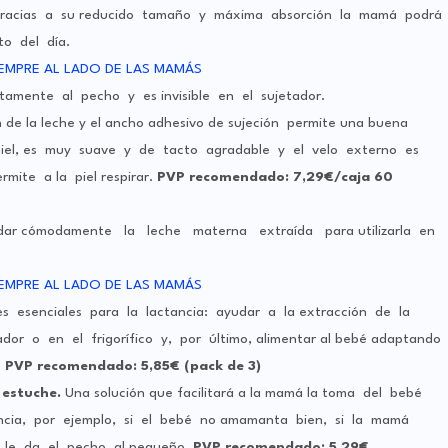
cias a su reducido tamaño y máxima absorción la mamá podrá
o del día.
amente al pecho y es invisible en el sujetador.
de la leche y el ancho adhesivo de sujeción permite una buena
e la piel, es muy suave y de tacto agradable y el velo externo es
mite a la piel respirar.
PVP recomendado: 7,29€/caja 60
ar cómodamente la leche materna extraída para utilizarla en
s esenciales para la lactancia: ayudar a la extracción de la
dor o en el frigorífico y, por último, alimentar al bebé adaptando
.
PVP recomendado: 5,85€ (pack de 3)
n
estuche.
Una solución que facilitará a la mamá la toma del bebé
tancia, por ejemplo, si el bebé no amamanta bien, si la mamá
o le da el pecho al pequeño.
PVP recomendado: 5,29€