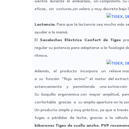
vientre durante el embarazo, sin comprimirlo. Su 
eficaz, sin costuras,sin velero y muy discreta baj
Lactancia.
Para que la lactancia sea mucho más se
ayudar a la mamá.
El
Sacaleches Eléctrico Confort de Tigex
pro
regular su potencia para adaptarse a la fisiologí
rítmica.
Además, el producto incorpora un relieve masa
a su función “flujo activo” el motor del extracto
estancamiento y permitiendo una extracción m
Su boquilla ergonómica con mayor amplitud, per
confortable gracias a su amplia apertura en la zon
Un producto simple y muy práctico, ya que a través
fugas o pérdidas de leche, gracias a la válvula 
biberones Tigex de cuello ancho
.
PVP recomend