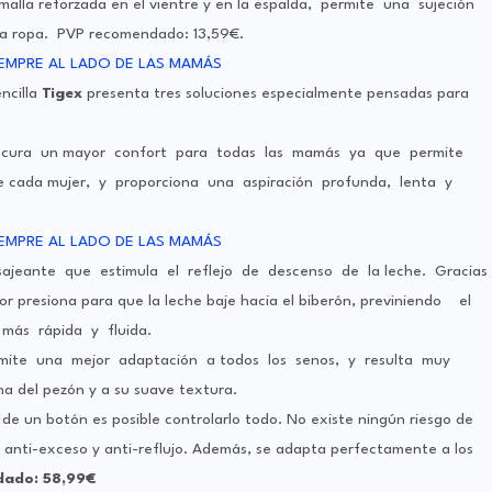
malla reforzada en el vientre y en la espalda, permite una sujeción
o la ropa. PVP recomendado: 13,59€.
ncilla
Tigex
presenta tres soluciones especialmente pensadas para
cura un mayor confort para todas las mamás ya que permite
a de cada mujer, y proporciona una aspiración profunda, lenta y
jeante que estimula el reflejo de descenso de la leche. Gracias
r presiona para que la leche baje hacia el biberón, previniendo el
ás rápida y fluida.
mite una mejor adaptación a todos los senos, y resulta muy
a del pezón y a su suave textura.
 de un botón es posible controlarlo todo. No existe ningún riesgo de
anti-exceso y anti-reflujo. Además, se adapta perfectamente a los
ado: 58,99€