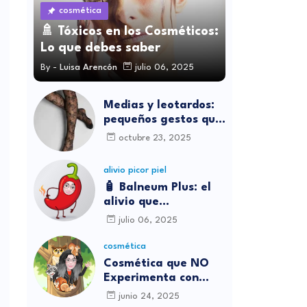
cosmética
🚿 Tóxicos en los Cosméticos:
Lo que debes saber
By -
Luisa Arencón
julio 06, 2025
Medias y leotardos:
pequeños gestos que
transforman cómo
octubre 23, 2025
nos sentimos
alivio picor piel
🧴 Balneum Plus: el
alivio que
necesitábamos para
julio 06, 2025
los picores en casa
cosmética
Cosmética que NO
Experimenta con
Animales
junio 24, 2025