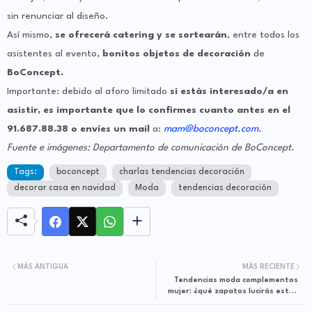
sin renunciar al diseño.
Así mismo,
se ofrecerá catering
y se sortearán
, entre todos los
asistentes al evento,
bonitos objetos de decoración
de
BoConcept.
Importante: debido al aforo limitado
si estás interesado/a en
asistir, es importante que lo confirmes cuanto antes en el
91.687.88.38
o envíes un mail
a:
mam@boconcept.com
.
Fuente e imágenes: Departamento de comunicación de BoConcept.
Tags:
boconcept
charlas tendencias decoración
decorar casa en navidad
Moda
tendencias decoración
MÁS ANTIGUA
MÁS RECIENTE
Tendencias moda complementos
mujer: ¿qué zapatos lucirás estas
fiestas?