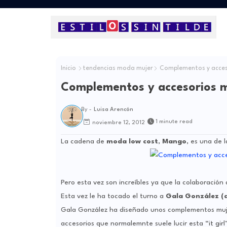
Inicio
tendencias moda mujer
Complementos y acces
Complementos y accesorios 
By -
Luisa Arencón
1 minute read
noviembre 12, 2012
La cadena de
moda low cost
,
Mango
, es una de 
Pero esta vez son increíbles ya que la colaboració
Esta vez le ha tocado el turno a
Gala González (a
Gala González ha diseñado unos complementos mujer
accesorios que normalemnte suele lucir esta “it gir