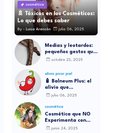
cosmética
🚿 Tóxicos en los Cosméticos:
Lo que debes saber
By -
Luisa Arencón
julio 06, 2025
Medias y leotardos:
pequeños gestos que
transforman cómo
octubre 23, 2025
nos sentimos
alivio picor piel
🧴 Balneum Plus: el
alivio que
necesitábamos para
julio 06, 2025
los picores en casa
cosmética
Cosmética que NO
Experimenta con
Animales
junio 24, 2025