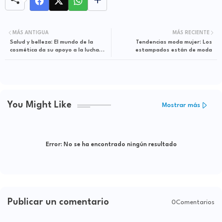
MÁS ANTIGUA
MÁS RECIENTE
Salud y belleza: El mundo de la
Tendencias moda mujer: Los
cosmética da su apoyo a la lucha
estampados están de moda
contra el Cáncer de Mama
You Might Like
Mostrar más
Error:
No se ha encontrado ningún resultado
Publicar un comentario
0Comentarios