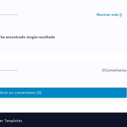
Mostrar más
 ha encontrado ningún resultado
0Comentarios
licar un comentario (0)
er Templates