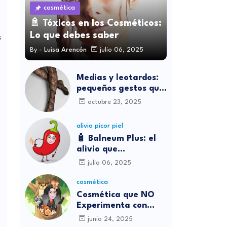
cosmética
🚿 Tóxicos en los Cosméticos:
Lo que debes saber
s
By -
Luisa Arencón
julio 06, 2025
Medias y leotardos:
pequeños gestos que
transforman cómo
octubre 23, 2025
nos sentimos
alivio picor piel
🧴 Balneum Plus: el
alivio que
necesitábamos para
julio 06, 2025
los picores en casa
cosmética
Cosmética que NO
Experimenta con
Animales
junio 24, 2025