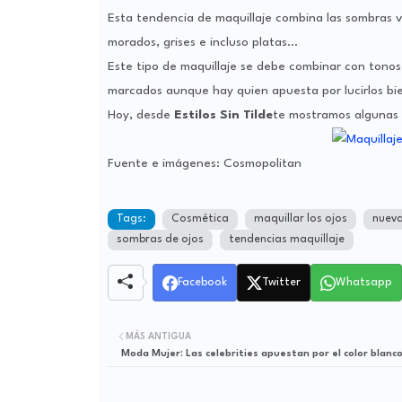
Esta tendencia de maquillaje combina las sombras v
morados, grises e incluso platas…
Este tipo de maquillaje se debe combinar con tonos t
marcados aunque hay quien apuesta por lucirlos bie
Hoy, desde
Estilos Sin Tilde
te mostramos algunas 
Fuente e imágenes: Cosmopolitan
Tags:
Cosmética
maquillar los ojos
nueva
sombras de ojos
tendencias maquillaje
Facebook
Twitter
Whatsapp
MÁS ANTIGUA
Moda Mujer: Las celebrities apuestan por el color blanc