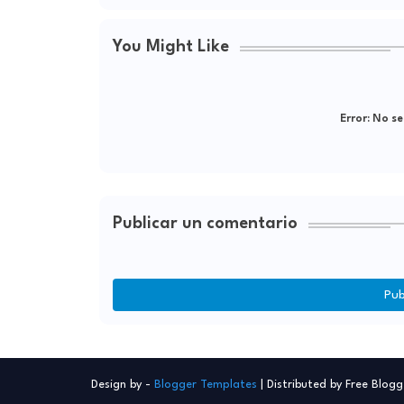
You Might Like
Error:
No se
Publicar un comentario
Pub
Design by -
Blogger Templates
| Distributed by
Free Blogg