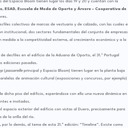
es del Espacio Bloom tienen lugar los días 19 y 20 y cuentan con la
, ESAD, Escuela de Moda de Oporto y Árvore – Cooperativa de
ores.
iles colectivos de marcas de vestuario y de calzado, con las cuales e
n institucional, dos sectores fundamentales del conjunto de empresas
 medida a la competitividad externa, al crecimiento económico y a la
de desfiles en el edificio de la Aduana de Oporto, el 31.º Portugal
as ediciones pasadas.
-up
(
passerelle
principal y Espacio Bloom) tienen lugar en la planta baja
paralelas de animación cultural (exposiciones y concursos, por ejemplo)
e dicho piso del edificio, esperándose con ello una nueva dinámica en
ntes e invitados.
espacio exterior del edificio con vistas al Duero, precisamente para
de la orilla del río.
 por lo demás, al tema de esta 31.ª edición: “Timeline”. Existe como