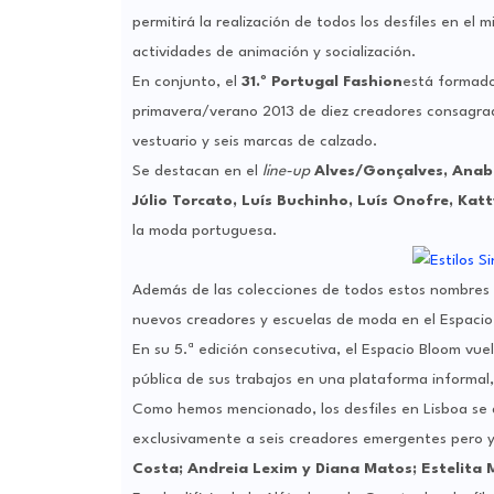
permitirá la realización de todos los desfiles en el 
actividades de animación y socialización.
En conjunto, el
31.º Portugal Fashion
está formado 
primavera/verano 2013 de diez creadores consagrad
vestuario y seis marcas de calzado.
Se destacan en el
line-up
Alves/Gonçalves, Anabe
Júlio Torcato, Luís Buchinho, Luís Onofre, Katt
la moda portuguesa.
Además de las colecciones de todos estos nombres
nuevos creadores y escuelas de moda en el Espacio
En su 5.ª edición consecutiva, el Espacio Bloom vue
pública de sus trabajos en una plataforma informal, 
Como hemos mencionado, los desfiles en Lisboa se d
exclusivamente a seis creadores emergentes pero y
Costa; Andreia Lexim y Diana Matos; Estelita 