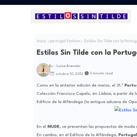
Inicio
portugal fashion
Estilos Sin Tilde con la Portug
Estilos Sin Tilde con la Portug
By -
Luisa Arencón
3 minute read
octubre 10, 2012
Como en la anterior edición de marzo, el 31.º
Portu
Colección Francisco Capelo, en
Lisboa
, a partir de
Edificio de la Alfândega (la antigua aduana de Opor
En el
MUDE
, se presentan las propuestas de moda 
En cambio, en el Edificio de la Alfândega,
Portugal