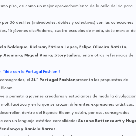
mismo piso, así como un mejor aprovechamiento de la orilla del río para
por 36 desfiles (individuales, dobles y colectivos) con las colecciones
os, 16 jóvenes diseñadores, cuatro escuelas de moda, siete marcas de
la Baldaque, Dielmar, Fátima Lopes, Felipe Oliveira Batista,
y Xiomara, Miguel Vieira, Storytailors
, entre otras referencias de
 consagrados, el
31.º Portugal Fashion
presenta las propuestas de
 Bloom.
lve a permitir a jóvenes creadores y estudiantes de moda la divulgació
multifacética y en la que se cruzan diferentes expresiones artísticas.
esarrollan dentro del Espacio Bloom y están, por eso, consagrados
a con un lenguaje estético consolidado:
Susana Bettencourt y Hug
Mendonça y Daniela Barros
.