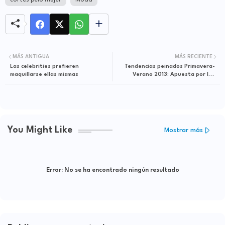
cortes pelo mujer
Moda
MÁS ANTIGUA
MÁS RECIENTE
Las celebrities prefieren
Tendencias peinados Primavera-
maquillarse ellas mismas
Verano 2013: Apuesta por los
pañuelos!!
You Might Like
Mostrar más
Error:
No se ha encontrado ningún resultado