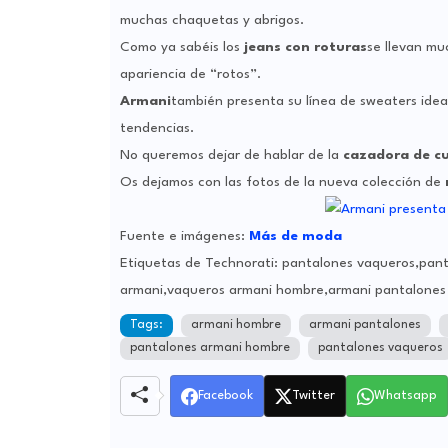
muchas chaquetas y abrigos.
Como ya sabéis los
jeans con roturas
se llevan mu
apariencia de “rotos”.
Armani
también presenta su línea de sweaters idea
tendencias.
No queremos dejar de hablar de la
cazadora de c
Os dejamos con las fotos de la nueva colección de
Fuente e imágenes:
Más de moda
Etiquetas de Technorati: pantalones vaqueros,pa
armani,vaqueros armani hombre,armani pantalones
Tags:
armani hombre
armani pantalones
pantalones armani hombre
pantalones vaqueros
Facebook
Twitter
Whatsapp