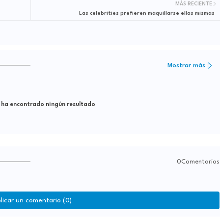
MÁS RECIENTE
Las celebrities prefieren maquillarse ellas mismas
Mostrar más
 ha encontrado ningún resultado
0Comentarios
licar un comentario (0)