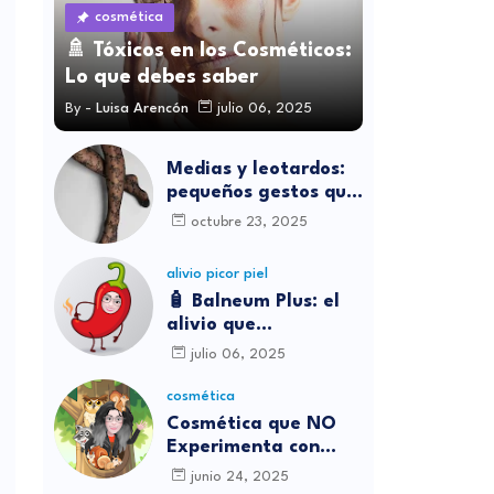
cosmética
🚿 Tóxicos en los Cosméticos:
Lo que debes saber
By -
Luisa Arencón
julio 06, 2025
Medias y leotardos:
pequeños gestos que
transforman cómo
octubre 23, 2025
nos sentimos
alivio picor piel
🧴 Balneum Plus: el
alivio que
necesitábamos para
julio 06, 2025
los picores en casa
cosmética
Cosmética que NO
Experimenta con
Animales
junio 24, 2025