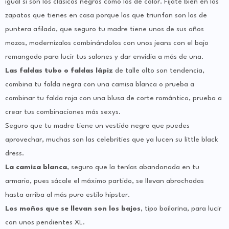
igual si son los clásicos negros como los de color. Fíjate bien en los
zapatos que tienes en casa porque los que triunfan son los de
puntera afilada, que seguro tu madre tiene unos de sus años
mozos, modernízalos combinándolos con unos jeans con el bajo
remangado para lucir tus salones y dar envidia a más de una.
Las faldas tubo o faldas lápiz
de talle alto son tendencia,
combina tu falda negra con una camisa blanca o prueba a
combinar tu falda roja con una blusa de corte romántico, prueba a
crear tus combinaciones más sexys.
Seguro que tu madre tiene un vestido negro que puedes
aprovechar, muchas son las celebrities que ya lucen su little black
dress.
La camisa blanca
, seguro que la tenías abandonada en tu
armario, pues sácale el máximo partido, se llevan abrochadas
hasta arriba al más puro estilo hipster.
Los moños que se llevan son los bajos
, tipo bailarina, para lucir
con unos pendientes XL.